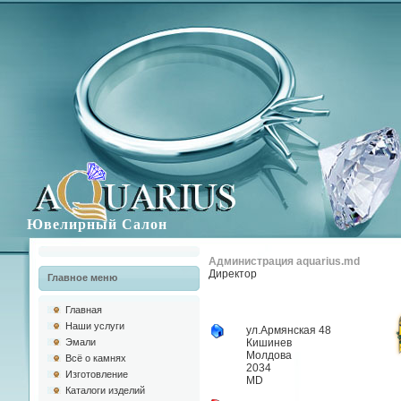
Ювелирный Салон
Администрация aquarius.md
Директор
Главное меню
Главная
Наши услуги
ул.Армянская 48
Эмали
Кишинев
Молдова
Всё о камнях
2034
Изготовлениe
MD
Каталоги изделий