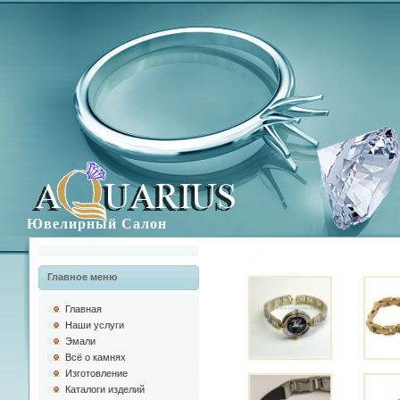
Ювелирный Салон
Главное меню
Главная
Наши услуги
Эмали
Всё о камнях
Изготовлениe
Каталоги изделий